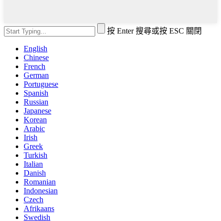
按 Enter 搜尋或按 ESC 關閉
English
Chinese
French
German
Portuguese
Spanish
Russian
Japanese
Korean
Arabic
Irish
Greek
Turkish
Italian
Danish
Romanian
Indonesian
Czech
Afrikaans
Swedish