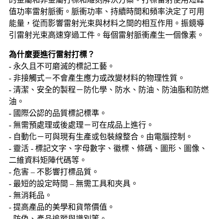
值功率雷射脈衝。脈衝功率、持續時間和頻率決定了可用
能量，從而影響雷射光束與材料之間的相互作用。振鏡導
引雷射光束高速穿過工件。每個雷射脈衝產生一個像素。
為什麼要進行雷射打標？
- 永久且不可磨滅的標記工藝。
- 非接觸式－不會產生應力或改變材料的物理性質。
- 清潔、安全的製程－防化學、防水、防油、防油脂和防燃
油。
- 國際公認的品質標記標準。
- 無需預處理或後處理－可在成品上進行。
- 自動化－可與現有生產或包裝線整合。由電腦控制。
- 靈活 - 標記文字、字母數字、徽標、條碼、圖形、圖像、
二維資料矩陣代碼等。
- 危害 – 不影響打標品質。
- 最短的設定時間 – 無需工具和夾具。
- 無消耗品。
- 提高產品的美學和貨幣價值。
- 防偽、產品追蹤與識別等。