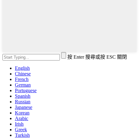
按 Enter 搜尋或按 ESC 關閉
English
Chinese
French
German
Portuguese
Spanish
Russian
Japanese
Korean
Arabic
Irish
Greek
Turkish